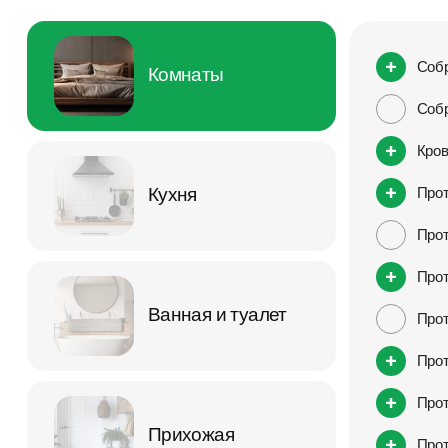
Соб
Комнаты
Собр
Кров
Кухня
Прот
Прот
Прот
Ванная и туалет
Прот
Прот
Прот
Прихожая
Прот