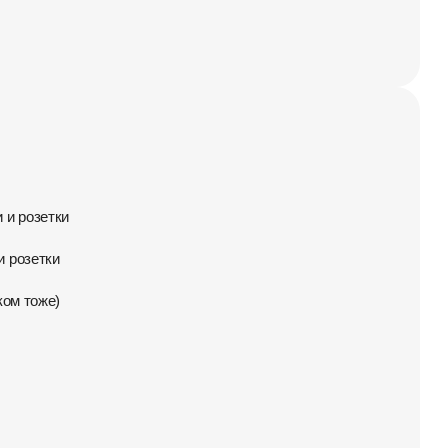
 и розетки
 розетки
ком тоже)