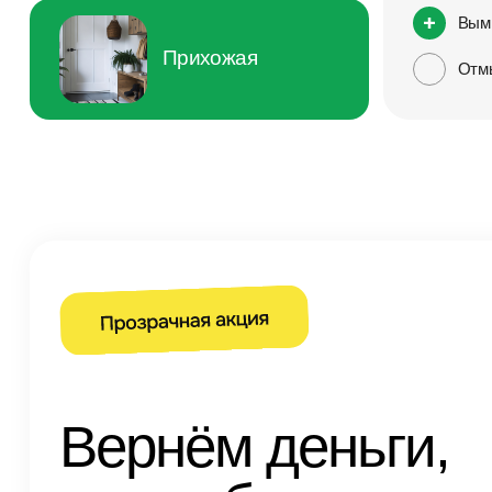
Вым
Прихожая
Отм
Вернём деньги,