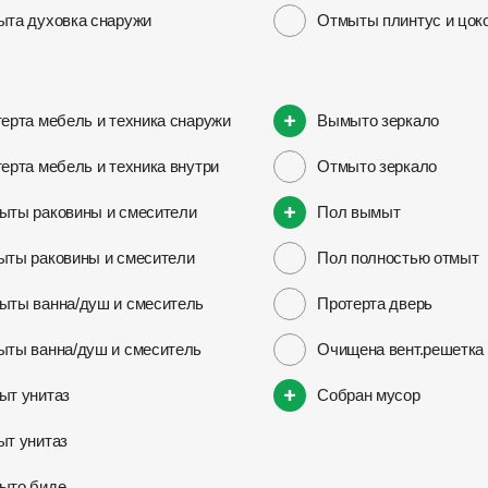
та духовка снаружи
Отмыты плинтус и цок
ерта мебель и техника снаружи
Вымыто зеркало
ерта мебель и техника внутри
Отмыто зеркало
ты раковины и смесители
Пол вымыт
ты раковины и смесители
Пол полностью отмыт
ты ванна/душ и смеситель
Протерта дверь
ты ванна/душ и смеситель
Очищена вент.решетка
ыт унитаз
Собран мусор
т унитаз
ыто биде