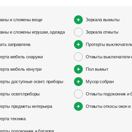
раны и сложены вещи
Зеркала вымыты
аны и сложены игрушки, одежда
Зеркала отмыты
ать заправлена
Протерты выключатели
ерта мебель снаружи
Отмыты выключатели и
ерта мебель изнутри
Пол вымыт
ерты доступные освет. приборы
Мусор собран
ерты освет.приборы
Отмыты подоконник и 
ерты предметы интерьера
Отмыты откосы окон и 
ерта техника
ерты подоконник и батарея