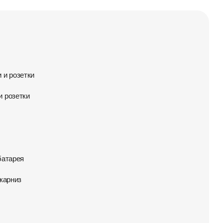
 и розетки
 розетки
батарея
карниз