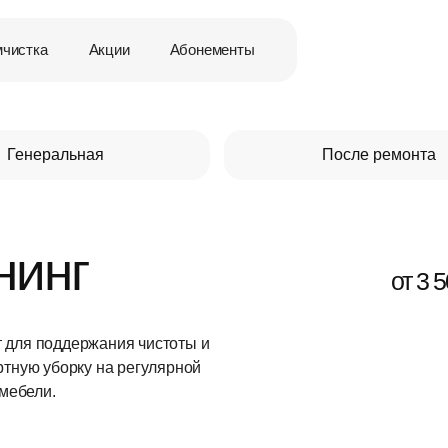
мчистка
Акции
Абонементы
Генеральная
После ремонта
нинг
от 3 5
 для поддержания чистоты и
ртную уборку на регулярной
 мебели.