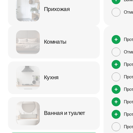
Прихожая
Отм
Прот
Комнаты
Отмы
Прот
Кухня
Прот
Прот
Прот
Ванная и туалет
Прот
Прот