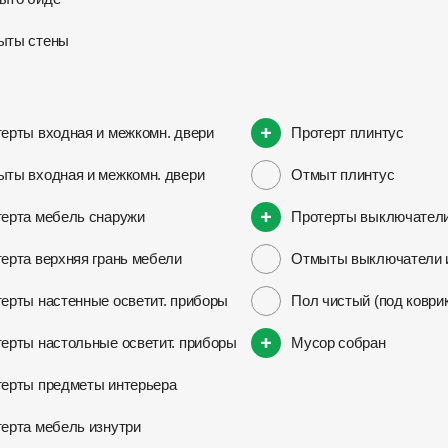
ыты стены
ерты входная и межкомн. двери
Протерт плинтус
ты входная и межкомн. двери
Отмыт плинтус
ерта мебель снаружи
Протерты выключатели
ерта верхняя грань мебели
Отмыты выключатели и
ерты настенные осветит. приборы
Пол чистый (под коври
ерты настольные осветит. приборы
Мусор собран
ерты предметы интерьера
ерта мебель изнутри