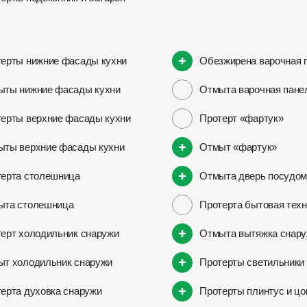
ерты нижние фасады кухни
Обезжирена варочная 
ыты нижние фасады кухни
Отмыта варочная пане
ерты верхние фасады кухни
Протерт «фартук»
ыты верхние фасады кухни
Отмыт «фартук»
ерта столешница
Отмыта дверь посудом
ыта столешница
Протерта бытовая техн
ерт холодильник снаружи
Отмыта вытяжка снар
т холодильник снаружи
Протерты светильники
ерта духовка снаружи
Протерты плинтус и цо