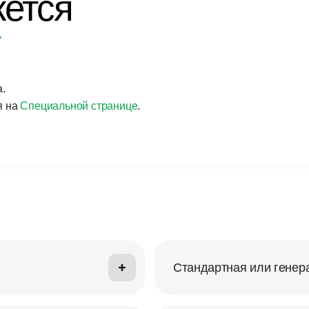
жется
*
.
я на
Специальной странице
.
Стандартная или генер