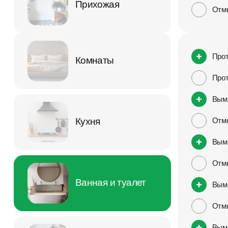
Прихожая
Отмы
Прот
Комнаты
Прот
Вымы
Кухня
Отмы
Вымы
Отмы
Ванная и туалет
Вым
Отмы
Вым