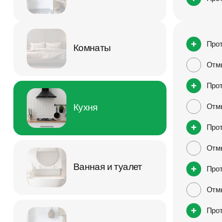
Прот
Комнаты
Отм
Прот
Кухня
Отм
Прот
Отм
Ванная и туалет
Прот
Отмы
Прот